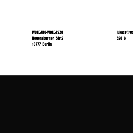
WOLEJKO-WOLEJSZO
lukasz@wo
Regensburger Str.2
528 6
10777 Berlin