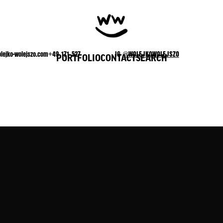
lejko-wolejszo.com+49 171 527
IG
@WOLEJKOWOLEJSZO
PORTFOLIO
CONTACT
SEARCH