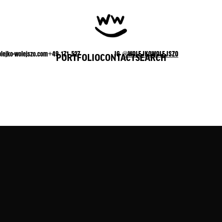
lejko-wolejszo.com+49 171 527
IG
@WOLEJKOWOLEJSZO
PORTFOLIO
CONTACT
SEARCH