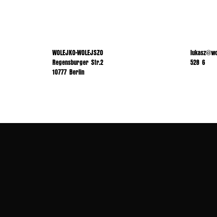
WOLEJKO-WOLEJSZO
lukasz@wo
Regensburger Str.2
528 6
10777 Berlin